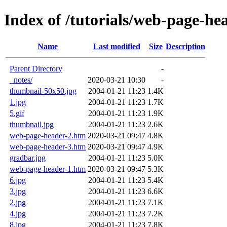
Index of /tutorials/web-page-he
Name
Last modified
Size
Description
Parent Directory
-
_notes/
2020-03-21 10:30
-
thumbnail-50x50.jpg
2004-01-21 11:23
1.4K
1.jpg
2004-01-21 11:23
1.7K
5.gif
2004-01-21 11:23
1.9K
thumbnail.jpg
2004-01-21 11:23
2.6K
web-page-header-2.htm
2020-03-21 09:47
4.8K
web-page-header-3.htm
2020-03-21 09:47
4.9K
gradbar.jpg
2004-01-21 11:23
5.0K
web-page-header-1.htm
2020-03-21 09:47
5.3K
6.jpg
2004-01-21 11:23
5.4K
3.jpg
2004-01-21 11:23
6.6K
2.jpg
2004-01-21 11:23
7.1K
4.jpg
2004-01-21 11:23
7.2K
8.jpg
2004-01-21 11:23
7.8K